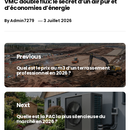
VMC double flux: le secret d’un air pur et
d’économies d’énergie
By
Admin7279
3 Juillet 2026
Navigation
de
Previous
l’article
Quel est le prix au m3 d’un terrassement
Previous
professionnel en 2026 ?
post:
Next
Quelle est la PAC la plus silencieuse du
Next
marché en 2026 ?
post: