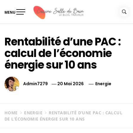
Skip
to
MENU
content
Le guide de vos travaux
Le guide de vos travaux cuisine salle de bain
cuisine salle de bain
Rentabilité d’une PAC :
calcul de l’économie
énergie sur 10 ans
Admin7279
20 Mai 2026
Energie
HOME
ENERGIE
RENTABILITÉ D’UNE PAC : CALCUL
DE L’ÉCONOMIE ÉNERGIE SUR 10 ANS