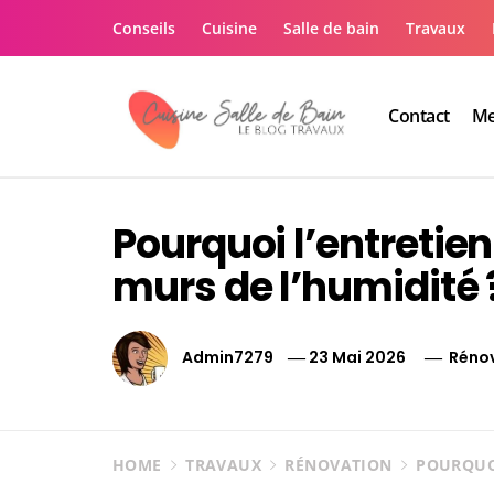
Skip
Conseils
Cuisine
Salle de bain
Travaux
to
content
Contact
Me
Le guide de vos trav
Le guide de vos travaux cuisine salle de bain
Pourquoi l’entretie
murs de l’humidité 
Admin7279
23 Mai 2026
Réno
HOME
TRAVAUX
RÉNOVATION
POURQUOI