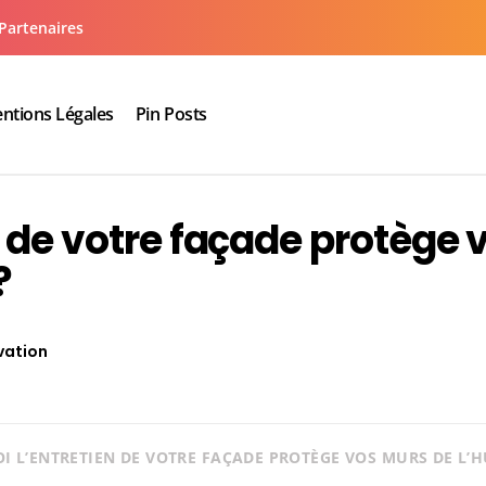
Partenaires
ntions Légales
Pin Posts
aux cuisine salle de bain
n de votre façade protège 
?
vation
 L’ENTRETIEN DE VOTRE FAÇADE PROTÈGE VOS MURS DE L’H