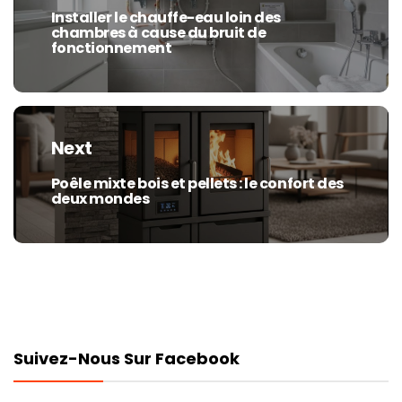
Installer le chauffe-eau loin des
Previous
chambres à cause du bruit de
post:
fonctionnement
Next
Poêle mixte bois et pellets : le confort des
Next
deux mondes
post:
Suivez-Nous Sur Facebook