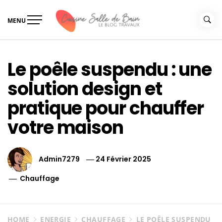
Skip
to
MENU
content
Le guide de vos travaux
Le guide de vos travaux cuisine salle de bain
cuisine salle de bain
Le poêle suspendu : une
solution design et
pratique pour chauffer
votre maison
Admin7279
24 Février 2025
Chauffage
HOME
ENERGIE
CHAUFFAGE
LE POÊLE SUSPENDU