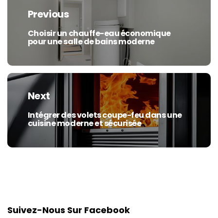
de
Previous
l’article
Choisir un chauffe-eau économique
Previous
pour une salle de bains moderne
post:
Next
Intégrer des volets coupe-feu dans une
Next
cuisine moderne et sécurisée
post:
Suivez-Nous Sur Facebook