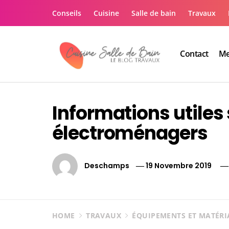
Skip
Conseils
Cuisine
Salle de bain
Travaux
to
content
Contact
Me
Le guide de vos trav
Le guide de vos travaux cuisine salle de bain
Informations utiles 
électroménagers
Deschamps
19 Novembre 2019
HOME
TRAVAUX
ÉQUIPEMENTS ET MATÉR