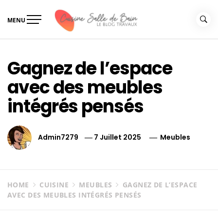
Skip
to
MENU
content
Le guide de vos travaux
Le guide de vos travaux cuisine salle de bain
cuisine salle de bain
Gagnez de l’espace
avec des meubles
intégrés pensés
Admin7279
7 Juillet 2025
Meubles
HOME
CUISINE
MEUBLES
GAGNEZ DE L’ESPACE
AVEC DES MEUBLES INTÉGRÉS PENSÉS