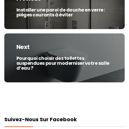
l’article
Installer une paroi de douche en verre :
Previous
pièges courants à éviter
post:
Next
Pourquoi choisir des toilettes
Next
suspendues pour moderniser votre salle
post:
d’eau ?
Suivez-Nous Sur Facebook