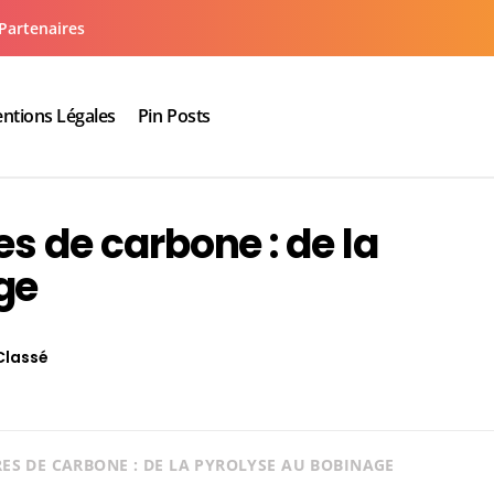
Partenaires
ntions Légales
Pin Posts
aux cuisine salle de bain
es de carbone : de la
ge
Classé
RES DE CARBONE : DE LA PYROLYSE AU BOBINAGE