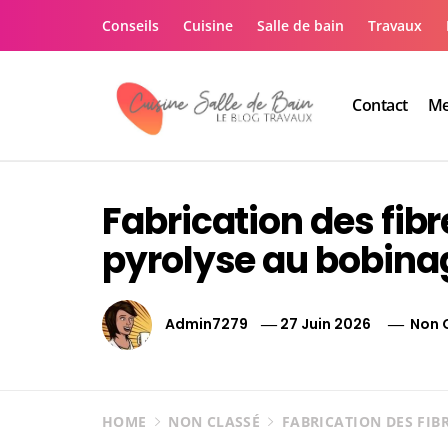
Skip
Conseils
Cuisine
Salle de bain
Travaux
to
content
Contact
Me
Le guide de vos trav
Le guide de vos travaux cuisine salle de bain
Fabrication des fibr
pyrolyse au bobina
Admin7279
27 Juin 2026
Non 
HOME
NON CLASSÉ
FABRICATION DES FIB