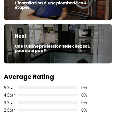
L’installation d’une plomberie en 4
Previous
étapes
post:
Next
Une cuisine professionnelle chez soi,
Next
pourquoi pas ?
post:
Average Rating
5 Star
0%
4 Star
0%
3 Star
0%
2 Star
0%