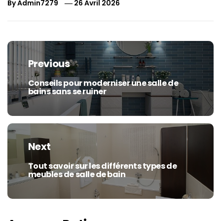
By
Admin7279
26 Avril 2026
Navigation
de
Previous
l’article
Conseils pour moderniser une salle de
Previous
bains sans se ruiner
post:
Next
Tout savoir sur les différents types de
Next
meubles de salle de bain
post: