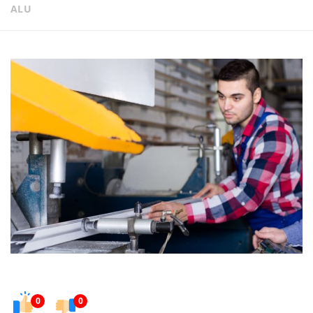
ALU
0
0