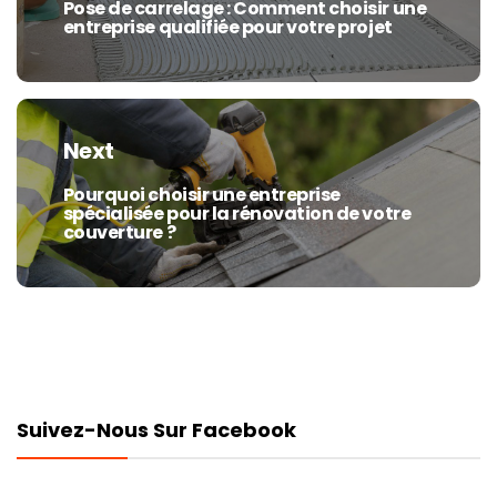
Pose de carrelage : Comment choisir une
Previous
entreprise qualifiée pour votre projet
post:
Next
Pourquoi choisir une entreprise
Next
spécialisée pour la rénovation de votre
post:
couverture ?
Suivez-Nous Sur Facebook