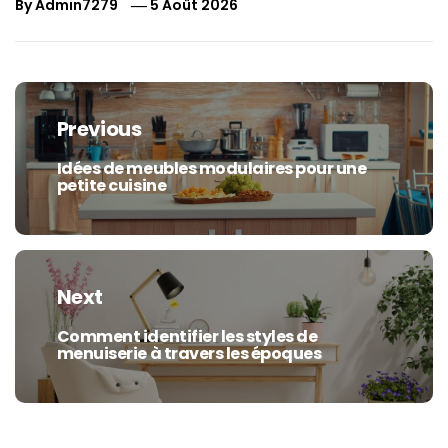
By
Admin7279
5 Août 2026
Navigation
de
Previous
l’article
Idées de meubles modulaires pour une
Previous
petite cuisine
post:
Next
Comment identifier les styles de
Next
menuiserie à travers les époques
post: