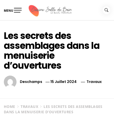
Skip
to
MENU
content
Le guide de vos travaux
Le guide de vos travaux cuisine salle de bain
cuisine salle de bain
Les secrets des
assemblages dans la
menuiserie
d’ouvertures
Deschamps
15 Juillet 2024
Travaux
HOME
TRAVAUX
LES SECRETS DES ASSEMBLAGES
DANS LA MENUISERIE D’OUVERTURES