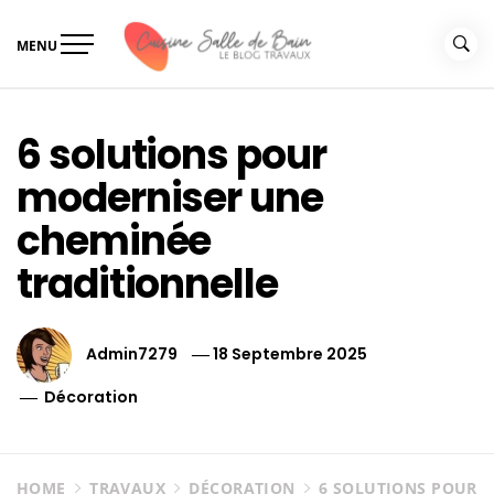
Skip
to
MENU
content
Le guide de vos travaux
Le guide de vos travaux cuisine salle de bain
cuisine salle de bain
6 solutions pour
moderniser une
cheminée
traditionnelle
Admin7279
18 Septembre 2025
Décoration
HOME
TRAVAUX
DÉCORATION
6 SOLUTIONS POUR