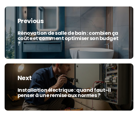
Navigation
de
Previous
l’article
Rénovation de salle de bain : combien ça
Previous
coûte et comment optimiser son budget
post:
?
Next
Installation électrique : quand faut-il
Next
penser à une remise aux normes ?
post: