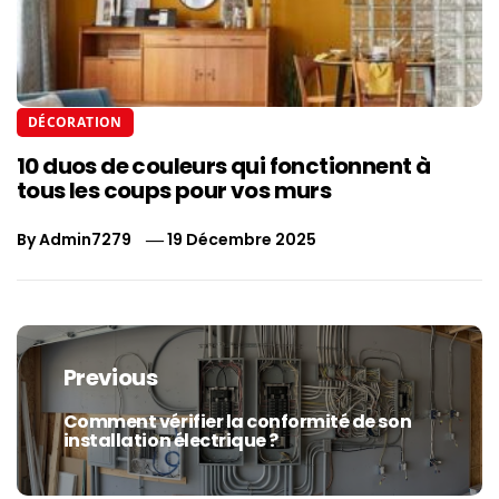
DÉCORATION
10 duos de couleurs qui fonctionnent à
tous les coups pour vos murs
By
Admin7279
19 Décembre 2025
Navigation
de
Previous
l’article
Comment vérifier la conformité de son
Previous
installation électrique ?
post: