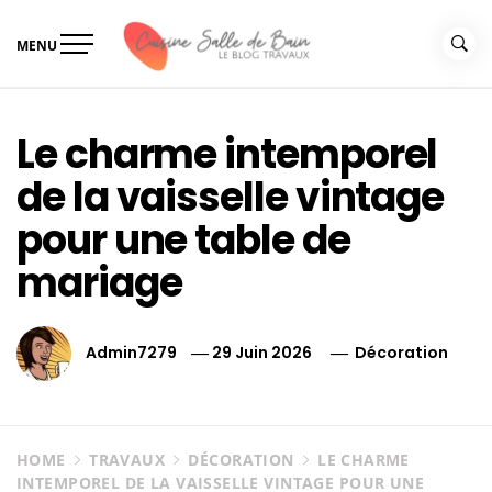
Skip
to
MENU
content
Le guide de vos travaux
Le guide de vos travaux cuisine salle de bain
cuisine salle de bain
Le charme intemporel
de la vaisselle vintage
pour une table de
mariage
Admin7279
29 Juin 2026
Décoration
HOME
TRAVAUX
DÉCORATION
LE CHARME
INTEMPOREL DE LA VAISSELLE VINTAGE POUR UNE