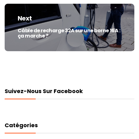
Next
Câble de recharge 32A sur une borne 16A :
Next
ça marche ?
post:
Suivez-Nous Sur Facebook
Catégories