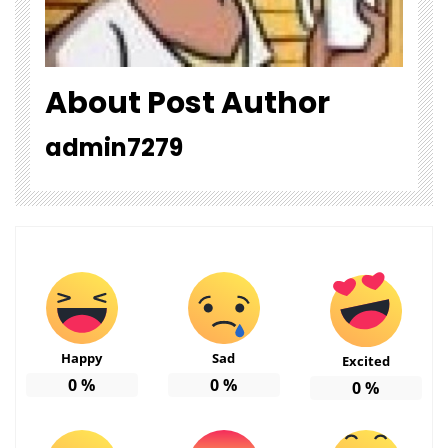
About Post Author
admin7279
Happy
Sad
Excited
0
%
0
%
0
%