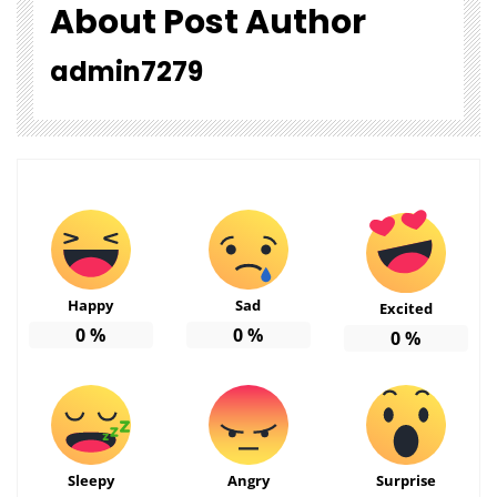
About Post Author
admin7279
Happy
Sad
Excited
0
%
0
%
0
%
Sleepy
Angry
Surprise