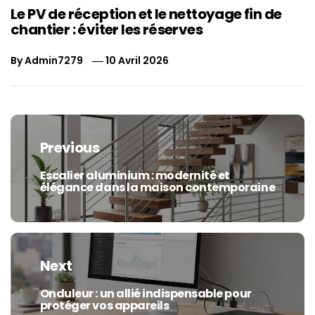
Le PV de réception et le nettoyage fin de
chantier : éviter les réserves
By
Admin7279
10 Avril 2026
Navigation
de
Previous
l’article
Escalier aluminium : modernité et
Previous
élégance dans la maison contemporaine
post:
Next
Onduleur : un allié indispensable pour
Next
protéger vos appareils
post: