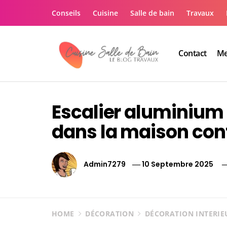
Skip
Conseils
Cuisine
Salle de bain
Travaux
to
content
Contact
Me
Le guide de vos trav
Le guide de vos travaux cuisine salle de bain
Escalier aluminium 
dans la maison co
Admin7279
10 Septembre 2025
HOME
DÉCORATION
DÉCORATION INTERIE