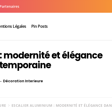
Partenaires
ntions Légales
Pin Posts
aux cuisine salle de bain
: modernité et élégance
ntemporaine
Décoration Interieure
URE
ESCALIER ALUMINIUM : MODERNITÉ ET ÉLÉGANCE DA