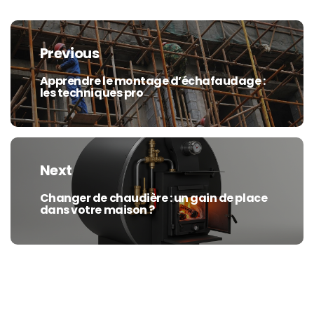
Navigation
de
Previous
l’article
Apprendre le montage d’échafaudage :
Previous
les techniques pro
post:
Next
Changer de chaudière : un gain de place
Next
dans votre maison ?
post: