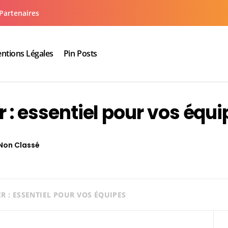
Partenaires
ntions Légales
Pin Posts
aux cuisine salle de bain
r : essentiel pour vos équ
Non Classé
R : ESSENTIEL POUR VOS ÉQUIPES