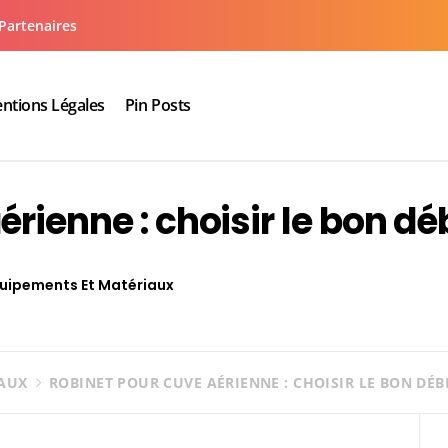
Partenaires
ntions Légales
Pin Posts
aux cuisine salle de bain
rienne : choisir le bon dé
uipements Et Matériaux
IAUX
ROBINET POUR CUVE AÉRIENNE : CHOISIR LE BON DÉB