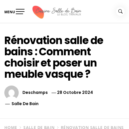
Skip
to
MENU
content
Le guide de vos travaux
Le guide de vos travaux cuisine salle de bain
cuisine salle de bain
Rénovation salle de
bains : Comment
choisir et poser un
meuble vasque ?
Deschamps
28 Octobre 2024
Salle De Bain
HOME
SALLE DE BAIN
RÉNOVATION SALLE DE BAINS