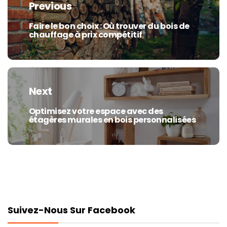
Previous
l’article
Faire le bon choix : Où trouver du bois de
Previous
chauffage à prix compétitif
post:
Next
Optimisez votre espace avec des
Next
étagères murales en bois personnalisées
post:
Suivez-Nous Sur Facebook