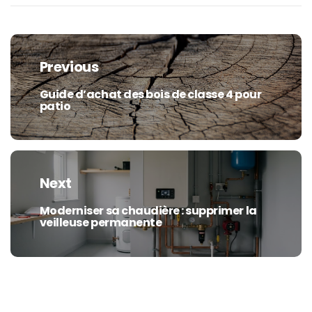
Navigation
de
Previous
l’article
Guide d’achat des bois de classe 4 pour
Previous
patio
post:
Next
Moderniser sa chaudière : supprimer la
Next
veilleuse permanente
post: