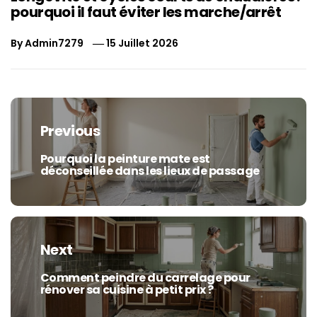
pourquoi il faut éviter les marche/arrêt
By
Admin7279
15 Juillet 2026
Navigation
de
Previous
l’article
Pourquoi la peinture mate est
Previous
déconseillée dans les lieux de passage
post:
Next
Comment peindre du carrelage pour
Next
rénover sa cuisine à petit prix ?
post: