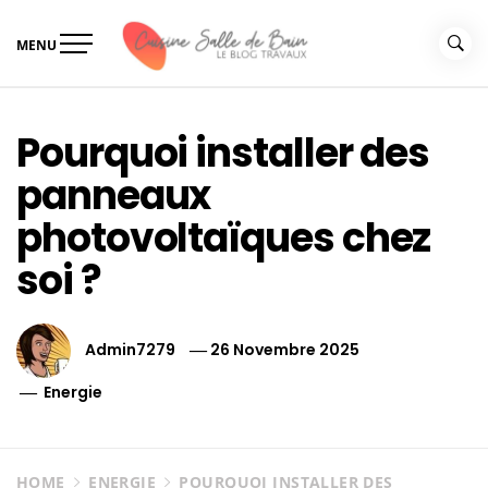
Skip
to
MENU
content
Le guide de vos travaux
Le guide de vos travaux cuisine salle de bain
cuisine salle de bain
Pourquoi installer des
panneaux
photovoltaïques chez
soi ?
Admin7279
26 Novembre 2025
Energie
HOME
ENERGIE
POURQUOI INSTALLER DES