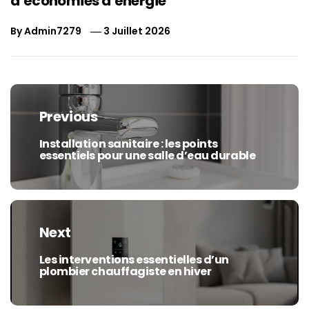
d’économies d’énergie
By
Admin7279
3 Juillet 2026
Navigation
de
Previous
l’article
Installation sanitaire : les points
Previous
essentiels pour une salle d’eau durable
post:
Next
Les interventions essentielles d’un
Next
plombier chauffagiste en hiver
post: