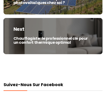
photovoltaïques chez soi ?
post:
Next
Chauffagiste : le professionnel clé pour
Next
un confort thermique optimal
post:
Suivez-Nous Sur Facebook