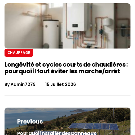
CHAUFFAGE
Longévité et cycles courts de chaudières :
pourquoi il faut éviter les marche/arrêt
By
Admin7279
15 Juillet 2026
Navigation
de
Previous
l’article
Pourquoi installer des panneaux
Previous