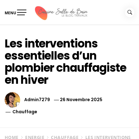
Skip
to
MENU
content
Le guide de vos travaux
Le guide de vos travaux cuisine salle de bain
cuisine salle de bain
Les interventions
essentielles d’un
plombier chauffagiste
en hiver
Admin7279
26 Novembre 2025
Chauffage
HOME
ENERGIE
CHAUFFAGE
LES INTERVENTIONS