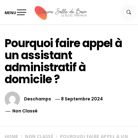
Skip
to
MENU
content
Le guide de vos travaux
Le guide de vos travaux cuisine salle de bain
cuisine salle de bain
Pourquoi faire appel à
un assistant
administratif à
domicile ?
Deschamps
8 Septembre 2024
Non Classé
HOME
NON CLASSÉ
POURQUOI FAIRE APPEL À UN