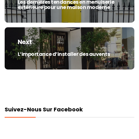
Les dernières tendances en menuiserie
Previous
extérieure pour une maison moderne
post:
Next
L’importance d’installer des auvents
Next
post:
Suivez-Nous Sur Facebook