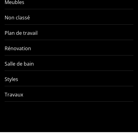
Meubles
Non classé
Plan de travail
Rénovation
Salle de bain
Styles
Travaux
Comment éviter les pièges
VMC double f
de l’entretien d’une VMC
tout ce qu’
double flux ?