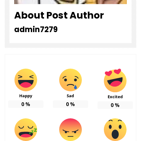
About Post Author
admin7279
Happy
Sad
Excited
0
%
0
%
0
%