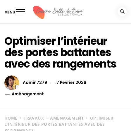
Skip
to
MENU
content
Le guide de vos travaux
Le guide de vos travaux cuisine salle de bain
cuisine salle de bain
Optimiser l’intérieur
des portes battantes
avec des rangements
Admin7279
7 Février 2026
Aménagement
HOME
TRAVAUX
AMÉNAGEMENT
OPTIMISER
L’INTÉRIEUR DES PORTES BATTANTES AVEC DES
RANGEMENTS