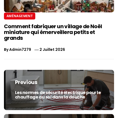
AMÉNAGEMENT
Comment fabriquer un village de Noël
miniature qui émerveillera petits et
grands
By
Admin7279
2 Juillet 2026
Navigation
de
Previous
l’article
Les normes de sécurité électrique pour le
Previous
chauffage au sol dans la douche
post: