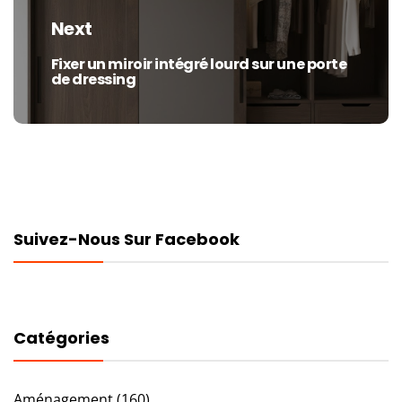
Next
Fixer un miroir intégré lourd sur une porte
Next
de dressing
post:
Suivez-Nous Sur Facebook
Catégories
Aménagement
(160)