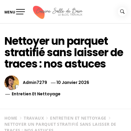
Skip
to
MENU
content
Le guide de vos travaux
Le guide de vos travaux cuisine salle de bain
cuisine salle de bain
Nettoyer un parquet
stratifié sans laisser de
traces : nos astuces
Admin7279
10 Janvier 2026
Entretien Et Nettoyage
HOME
TRAVAUX
ENTRETIEN ET NETTOYAGE
NETTOYER UN PARQUET STRATIFIÉ SANS LAISSER DE
TRACES : NOS ASTUCES