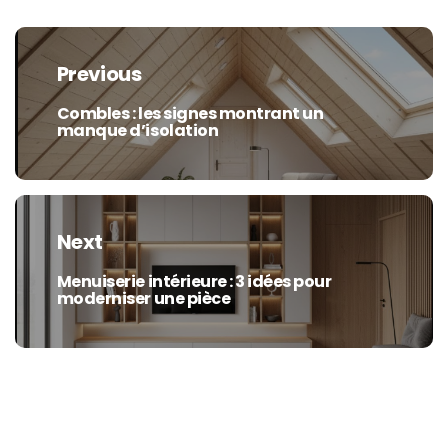
Navigation
de
Previous
l’article
Combles : les signes montrant un
Previous
manque d’isolation
post:
Next
Menuiserie intérieure : 3 idées pour
Next
moderniser une pièce
post: