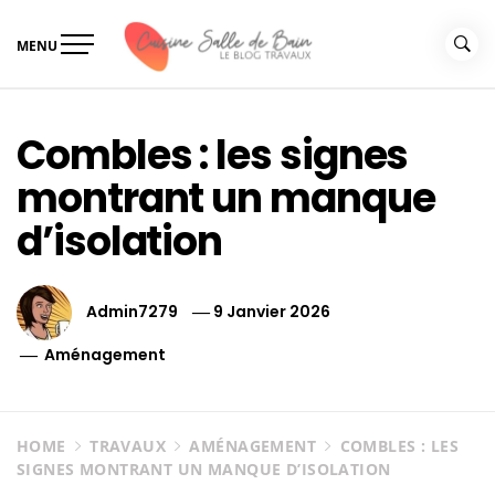
Skip
to
MENU
content
Le guide de vos travaux
Le guide de vos travaux cuisine salle de bain
cuisine salle de bain
Combles : les signes
montrant un manque
d’isolation
Admin7279
9 Janvier 2026
Aménagement
HOME
TRAVAUX
AMÉNAGEMENT
COMBLES : LES
SIGNES MONTRANT UN MANQUE D’ISOLATION