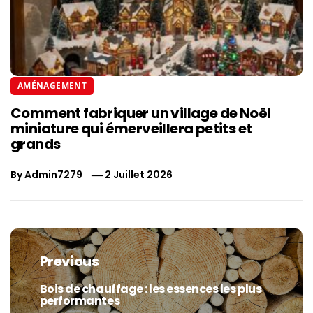
AMÉNAGEMENT
Comment fabriquer un village de Noël
miniature qui émerveillera petits et
grands
By
Admin7279
2 Juillet 2026
Navigation
de
Previous
l’article
Bois de chauffage : les essences les plus
Previous
performantes
post: