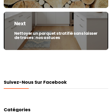
Next
Nettoyer un parquet stratifié sans laisser
Next
de traces : nos astuces
post:
Suivez-Nous Sur Facebook
Catégories