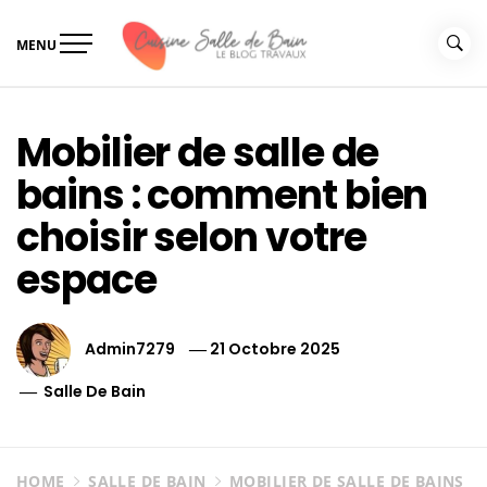
Skip
to
MENU
content
Le guide de vos travaux
Le guide de vos travaux cuisine salle de bain
cuisine salle de bain
Mobilier de salle de
bains : comment bien
choisir selon votre
espace
Admin7279
21 Octobre 2025
Salle De Bain
HOME
SALLE DE BAIN
MOBILIER DE SALLE DE BAINS