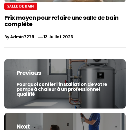
SALLE DE BAIN
Prix moyen pour refaire une salle de bain
complète
By
Admin7279
13 Juillet 2026
Navigation
de
Previous
l’article
Pourquoi confier l’installation de votre
Previous
pompe à chaleur à un professionnel
post:
qualifié
Next