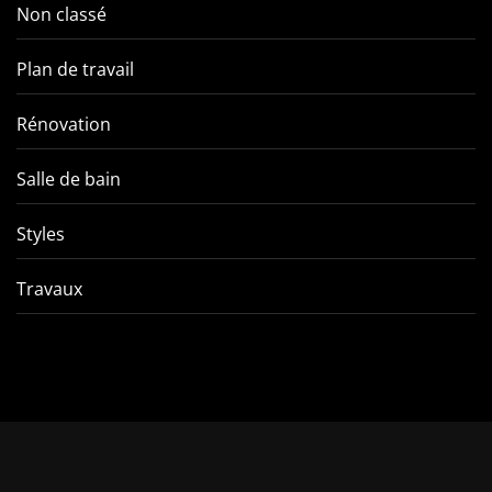
Non classé
Plan de travail
Rénovation
Salle de bain
Styles
Travaux
Comment éviter les pièges
VMC double f
de l’entretien d’une VMC
tout ce qu’