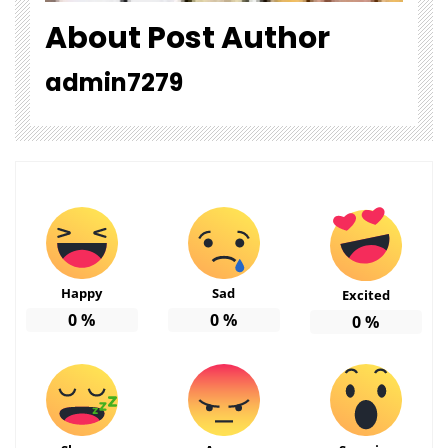
About Post Author
admin7279
Happy
Sad
Excited
0
%
0
%
0
%