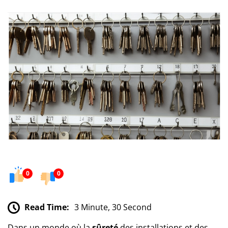
0
0
Read Time:
3 Minute, 30 Second
Dans un monde où la
sûreté
des installations et des