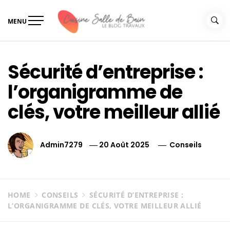
Skip
to
MENU
content
Le guide de vos travaux
Le guide de vos travaux cuisine salle de bain
cuisine salle de bain
Sécurité d’entreprise :
l’organigramme de
clés, votre meilleur allié
Admin7279
20 Août 2025
Conseils
HOME
CONSEILS
SÉCURITÉ D’ENTREPRISE :
L’ORGANIGRAMME DE CLÉS, VOTRE MEILLEUR ALLIÉ