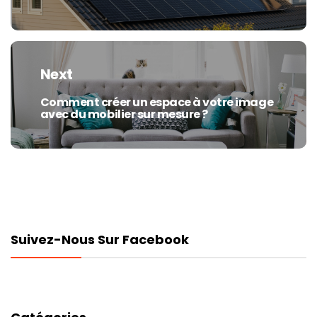
Next
Comment créer un espace à votre image
Next
avec du mobilier sur mesure ?
post:
Suivez-Nous Sur Facebook