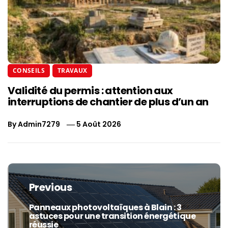
CONSEILS
TRAVAUX
Validité du permis : attention aux
interruptions de chantier de plus d’un an
By
Admin7279
5 Août 2026
Navigation
de
Previous
l’article
Panneaux photovoltaïques à Blain : 3
Previous
astuces pour une transition énergétique
post:
réussie