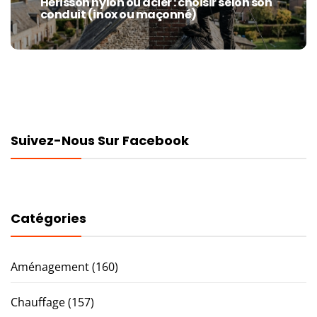
Hérisson nylon ou acier : choisir selon son
Next
conduit (inox ou maçonné)
post:
Suivez-Nous Sur Facebook
Catégories
Aménagement
(160)
Chauffage
(157)