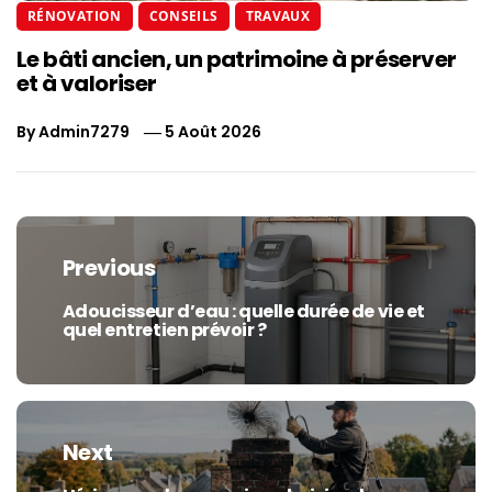
RÉNOVATION
CONSEILS
TRAVAUX
Le bâti ancien, un patrimoine à préserver
et à valoriser
By
Admin7279
5 Août 2026
Navigation
de
Previous
l’article
Adoucisseur d’eau : quelle durée de vie et
Previous
quel entretien prévoir ?
post:
Next