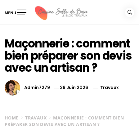
Skip
to
MENU
content
Le guide de vos travaux
Le guide de vos travaux cuisine salle de bain
cuisine salle de bain
Maçonnerie : comment
bien préparer son devis
avec un artisan ?
Admin7279
28 Juin 2026
Travaux
HOME
TRAVAUX
MAÇONNERIE : COMMENT BIEN
PRÉPARER SON DEVIS AVEC UN ARTISAN ?