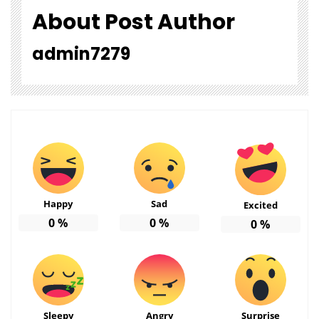
About Post Author
admin7279
Happy
Sad
Excited
0
%
0
%
0
%
Sleepy
Angry
Surprise