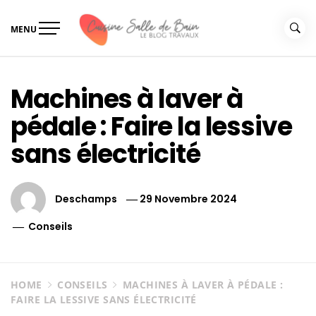
Skip
to
MENU
content
Le guide de vos travaux
Le guide de vos travaux cuisine salle de bain
cuisine salle de bain
Machines à laver à
pédale : Faire la lessive
sans électricité
Deschamps
29 Novembre 2024
Conseils
HOME
CONSEILS
MACHINES À LAVER À PÉDALE :
FAIRE LA LESSIVE SANS ÉLECTRICITÉ