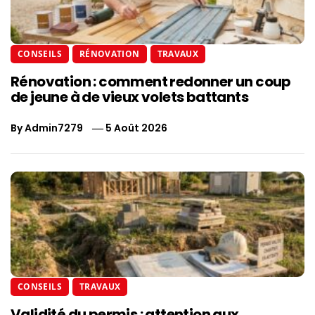
CONSEILS
RÉNOVATION
TRAVAUX
Rénovation : comment redonner un coup
de jeune à de vieux volets battants
By
Admin7279
5 Août 2026
CONSEILS
TRAVAUX
Validité du permis : attention aux