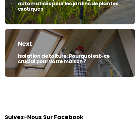
automatisés pour les jardins de plantes
post:
exotiques
Next
Isolation de toiture : Pourquoi est-ce
Next
crucial pour votre maison ?
post:
Suivez-Nous Sur Facebook