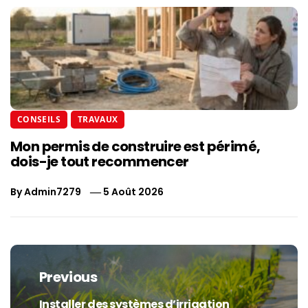
CONSEILS
TRAVAUX
Mon permis de construire est périmé,
dois-je tout recommencer
By
Admin7279
5 Août 2026
Navigation
de
Previous
l’article
Installer des systèmes d’irrigation
Previous