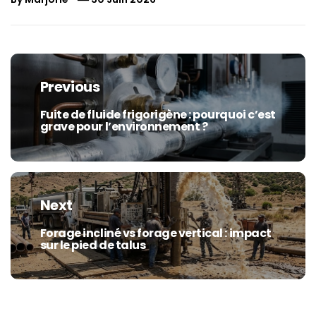
Navigation
de
Previous
l’article
Fuite de fluide frigorigène : pourquoi c’est
Previous
grave pour l’environnement ?
post:
Next
Forage incliné vs forage vertical : impact
Next
sur le pied de talus
post: