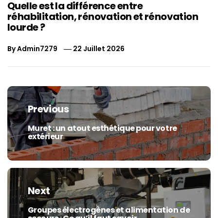
Quelle est la différence entre
réhabilitation, rénovation et rénovation
lourde ?
By
Admin7279
22 Juillet 2026
Navigation
de
Previous
l’article
Muret : un atout esthétique pour votre
Previous
extérieur
post:
Next
Groupes électrogènes et alimentation de
Next