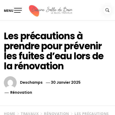
Skip
to
MENU
content
Le guide de vos travaux
Le guide de vos travaux cuisine salle de bain
cuisine salle de bain
Les précautions à
prendre pour prévenir
les fuites d’eau lors de
la rénovation
Deschamps
30 Janvier 2025
Rénovation
HOME
TRAVAUX
RÉNOVATION
LES PRÉCAUTIONS