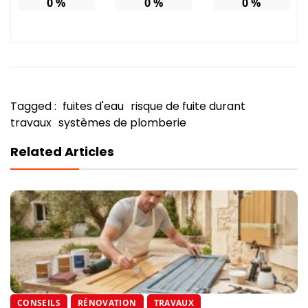
0
%
0
%
0
%
Tagged :
fuites d'eau
risque de fuite durant
travaux
systèmes de plomberie
Related Articles
CONSEILS
RÉNOVATION
TRAVAUX