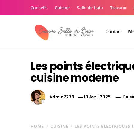
Skip
Conseils
Cuisine
Salle de bain
Travaux
to
content
Contact
Me
Le guide de vos trav
Le guide de vos travaux cuisine salle de bain
Les points électriq
cuisine moderne
Admin7279
10 Avril 2025
Cuisi
HOME
CUISINE
LES POINTS ÉLECTRIQUES