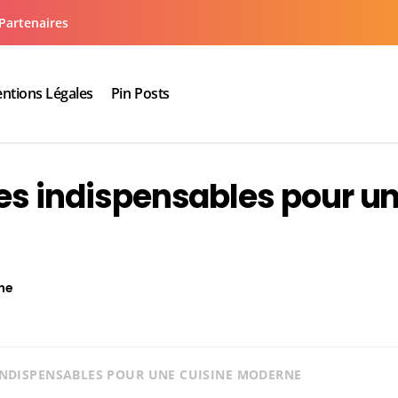
Partenaires
ntions Légales
Pin Posts
aux cuisine salle de bain
ues indispensables pour u
ne
 INDISPENSABLES POUR UNE CUISINE MODERNE