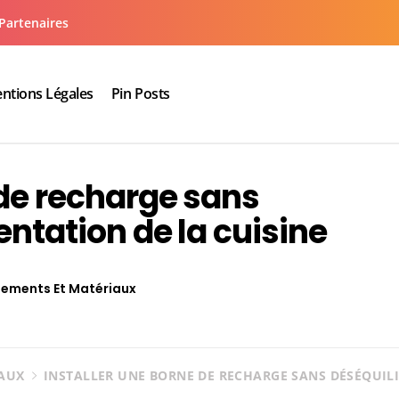
Partenaires
ntions Légales
Pin Posts
aux cuisine salle de bain
 de recharge sans
entation de la cuisine
pements Et Matériaux
IAUX
INSTALLER UNE BORNE DE RECHARGE SANS DÉSÉQUILI