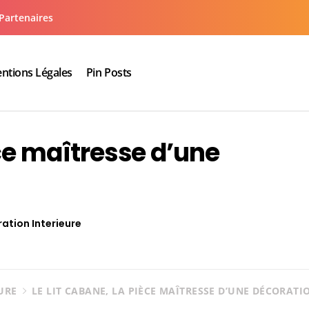
Partenaires
ntions Légales
Pin Posts
aux cuisine salle de bain
èce maîtresse d’une
ation Interieure
URE
LE LIT CABANE, LA PIÈCE MAÎTRESSE D’UNE DÉCORATI