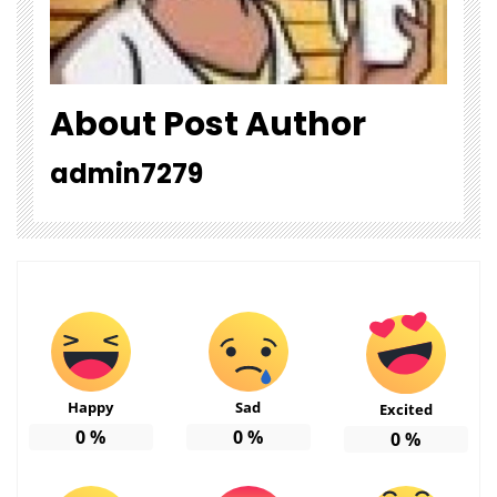
About Post Author
admin7279
Happy
Sad
Excited
0
%
0
%
0
%