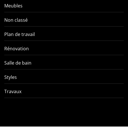
Meubles
Non classé
Plan de travail
Rénovation
Salle de bain
Styles
Travaux
Comment éviter les pièges
VMC double f
de l’entretien d’une VMC
tout ce qu’
double flux ?