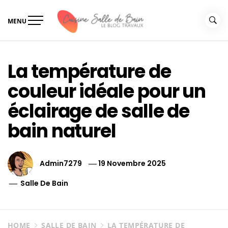
Skip
to
MENU
content
Le guide de vos travaux
Le guide de vos travaux cuisine salle de bain
cuisine salle de bain
La température de
couleur idéale pour un
éclairage de salle de
bain naturel
Admin7279
19 Novembre 2025
Salle De Bain
HOME
SALLE DE BAIN
LA TEMPÉRATURE DE