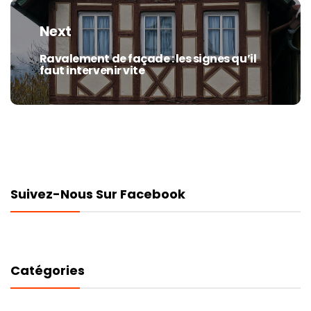
Next
Ravalement de façade : les signes qu’il
Next
faut intervenir vite
post:
Suivez-Nous Sur Facebook
Catégories