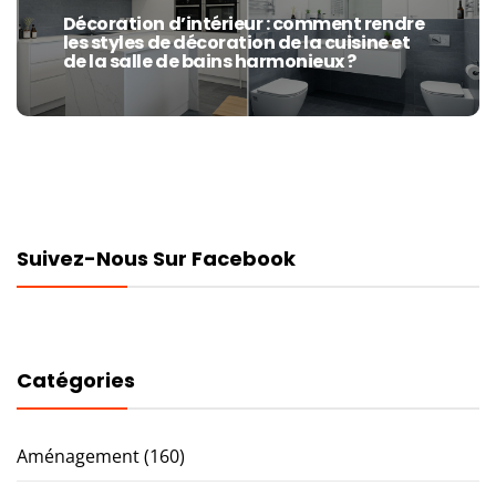
Décoration d’intérieur : comment rendre
Next
les styles de décoration de la cuisine et
post:
de la salle de bains harmonieux ?
Suivez-Nous Sur Facebook
Catégories
Aménagement
(160)