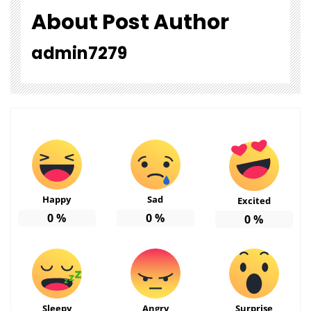
About Post Author
admin7279
Happy
Sad
Excited
0
%
0
%
0
%
Sleepy
Angry
Surprise