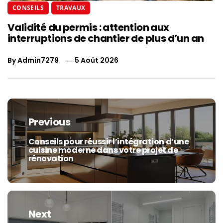
CONSEILS
TRAVAUX
Validité du permis : attention aux
interruptions de chantier de plus d’un an
By
Admin7279
5 Août 2026
Navigation
de
Previous
l’article
Conseils pour réussir l’intégration d’une
Previous
cuisine moderne dans votre projet de
post:
rénovation
Next