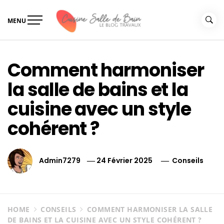
Skip
to
MENU
content
Le guide de vos travaux
Le guide de vos travaux cuisine salle de bain
cuisine salle de bain
Comment harmoniser
la salle de bains et la
cuisine avec un style
cohérent ?
Admin7279
24 Février 2025
Conseils
HOME
CONSEILS
COMMENT HARMONISER LA SALLE
DE BAINS ET LA CUISINE AVEC UN STYLE COHÉRENT ?