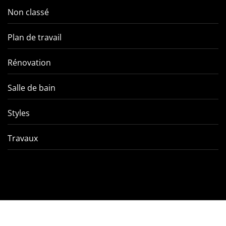
Non classé
Plan de travail
Rénovation
Salle de bain
Styles
Travaux
Comment éviter les pièges
VMC double f
de l’entretien d’une VMC
tout ce qu’
double flux ?