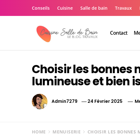
Skip
Conseils
Cuisine
Salle de bain
Travaux
to
content
Contact
Me
Le guide de vos trav
Le guide de vos travaux cuisine salle de bain
Choisir les bonnes 
lumineuse et bien i
Admin7279
24 Février 2025
Me
HOME
MENUISERIE
CHOISIR LES BONNES 