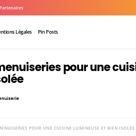
Partenaires
ntions Légales
Pin Posts
aux cuisine salle de bain
menuiseries pour une cuis
solée
nuiserie
MENUISERIES POUR UNE CUISINE LUMINEUSE ET BIEN ISOLÉE