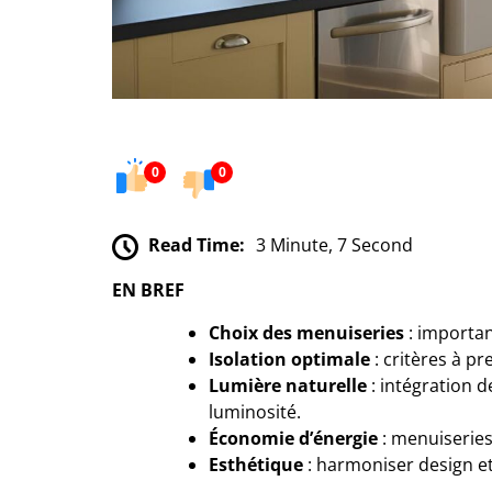
0
0
Read Time:
3 Minute, 7 Second
EN BREF
Choix des menuiseries
: importan
Isolation optimale
: critères à p
Lumière naturelle
: intégration d
luminosité.
Économie d’énergie
: menuiseries
Esthétique
: harmoniser design et