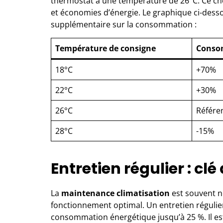
thermostat à une température de 26°C. Ce cho
et économies d’énergie. Le graphique ci-desso
supplémentaire sur la consommation :
Température de consigne
Consom
18°C
+70%
22°C
+30%
26°C
Référe
28°C
-15%
Entretien régulier : clé 
La
maintenance climatisation
est souvent né
fonctionnement optimal. Un entretien régulier 
consommation énergétique jusqu’à 25 %. Il est 