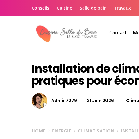
Skip
Conseils
Cuisine
Salle de bain
Travaux
to
content
Contact
Me
Le guide de vos trav
Le guide de vos travaux cuisine salle de bain
Installation de clim
pratiques pour écon
Admin7279
21 Juin 2026
Clima
HOME
ENERGIE
CLIMATISATION
INSTAL