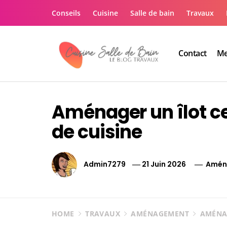
Skip
Conseils
Cuisine
Salle de bain
Travaux
to
content
Contact
Me
Le guide de vos trav
Le guide de vos travaux cuisine salle de bain
Aménager un îlot ce
de cuisine
Admin7279
21 Juin 2026
Amén
HOME
TRAVAUX
AMÉNAGEMENT
AMÉNAG