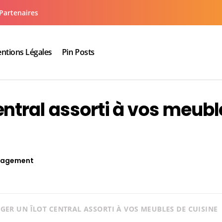
Partenaires
ntions Légales
Pin Posts
aux cuisine salle de bain
ntral assorti à vos meubl
agement
ER UN ÎLOT CENTRAL ASSORTI À VOS MEUBLES DE CUISINE