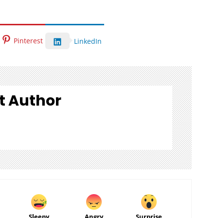
Pinterest
LinkedIn
t Author
Sleepy
Angry
Surprise