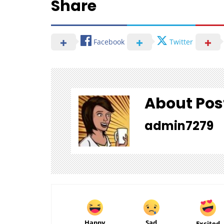
Share
Facebook
Twitter
About Pos
admin7279
Happy
Sad
Excited