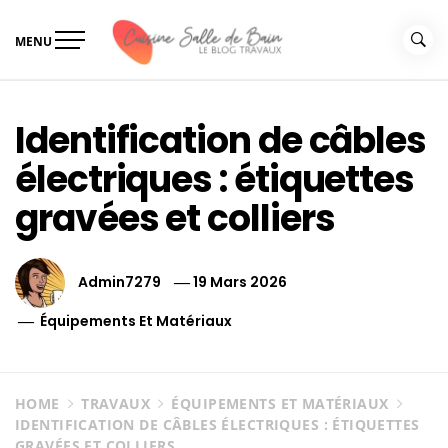
Skip
to
MENU
content
Le guide de vos travaux
Le guide de vos travaux cuisine salle de bain
cuisine salle de bain
Identification de câbles
électriques : étiquettes
gravées et colliers
Admin7279
19 Mars 2026
Équipements Et Matériaux
HOME
TRAVAUX
ÉQUIPEMENTS ET MATÉRIAUX
IDENTIFICATION DE CÂBLES ÉLECTRIQUES : ÉTIQUETTES
GRAVÉES ET COLLIERS