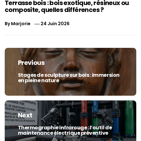
Terrasse bois : bois exotique, résineux ou
composite, quelles différences ?
By
Marjorie
24 Juin 2026
Navigation
de
Previous
l’article
Stages de sculpture sur bois : immersion
Previous
en pleine nature
post:
Next
Thermographie infrarouge : l’outil de
Next
maintenance électrique préventive
post: