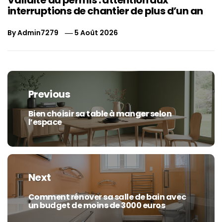
Validité du permis : attention aux
interruptions de chantier de plus d’un an
By
Admin7279
5 Août 2026
Navigation
de
Previous
l’article
Bien choisir sa table à manger selon
Previous
l’espace
post:
Next
Comment rénover sa salle de bain avec
Next
un budget de moins de 3000 euros
post: