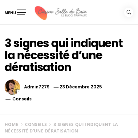
Skip
to
MENU
content
Le guide de vos travaux
Le guide de vos travaux cuisine salle de bain
cuisine salle de bain
3 signes qui indiquent
la nécessité d’une
dératisation
Admin7279
23 Décembre 2025
Conseils
HOME
CONSEILS
3 SIGNES QUI INDIQUENT LA
NÉCESSITÉ D’UNE DÉRATISATION