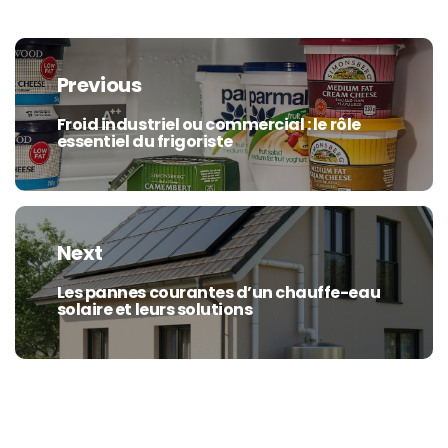
Navigation
de
Previous
l’article
Froid industriel ou commercial : le rôle
Previous
essentiel du frigoriste
post:
Next
Les pannes courantes d’un chauffe-eau
Next
solaire et leurs solutions
post: