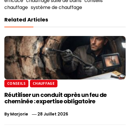
efficace
chauffage salle de bains
conseils
chauffage
système de chauffage
Related Articles
CONSEILS
CHAUFFAGE
Réutiliser un conduit après un feu de
cheminée : expertise obligatoire
By
Marjorie
28 Juillet 2026