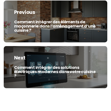
Navigation
de
Previous
l’article
Comment intégrer des éléments de
Previous
maçonnerie dans l’aménagement d’une
post:
cuisine ?
Next
Comment intégrer des solutions
Next
électriques modernes dans votre cuisine
post:
?