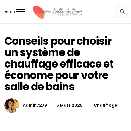
Skip
to
MENU
content
Le guide de vos travaux
Le guide de vos travaux cuisine salle de bain
cuisine salle de bain
Conseils pour choisir
un système de
chauffage efficace et
économe pour votre
salle de bains
Admin7279
5 Mars 2025
Chauffage