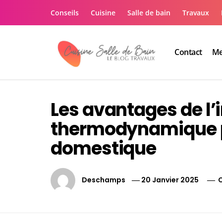
Skip
Conseils
Cuisine
Salle de bain
Travaux
to
content
Contact
Me
Le guide de vos trav
Le guide de vos travaux cuisine salle de bain
Les avantages de l’i
thermodynamique p
domestique
Deschamps
20 Janvier 2025