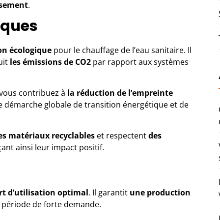
issement
.
iques
on écologique
pour le
chauffage
de l’eau sanitaire. Il
uit
les émissions de CO2
par rapport aux systèmes
vous contribuez à
la réduction de l’empreinte
ne démarche globale de transition énergétique et de
es matériaux recyclables
et respectent
des
çant ainsi leur impact positif.
n
t d’utilisation optimal
. Il garantit
une production
 période de forte demande.