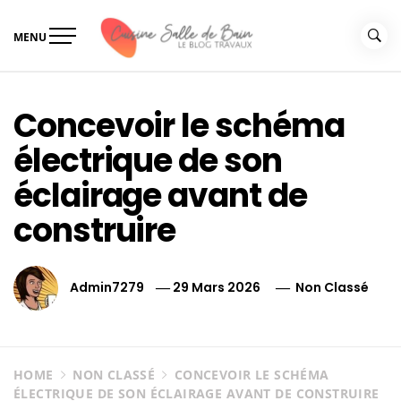
Skip
to
MENU
content
Le guide de vos travaux
Le guide de vos travaux cuisine salle de bain
cuisine salle de bain
Concevoir le schéma
électrique de son
éclairage avant de
construire
Admin7279
29 Mars 2026
Non Classé
HOME
NON CLASSÉ
CONCEVOIR LE SCHÉMA
ÉLECTRIQUE DE SON ÉCLAIRAGE AVANT DE CONSTRUIRE