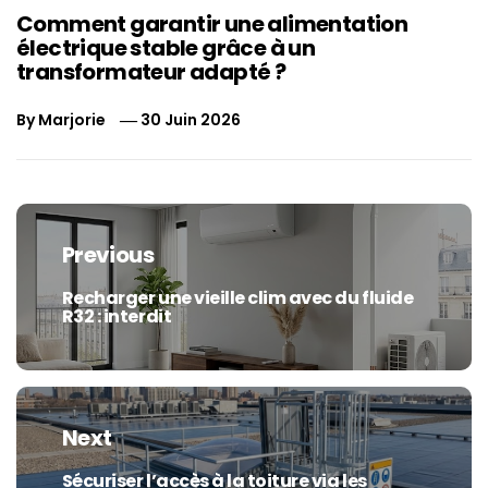
Comment garantir une alimentation
électrique stable grâce à un
transformateur adapté ?
By
Marjorie
30 Juin 2026
Navigation
de
Previous
l’article
Recharger une vieille clim avec du fluide
Previous
R32 : interdit
post:
Next
Sécuriser l’accès à la toiture via les
Next