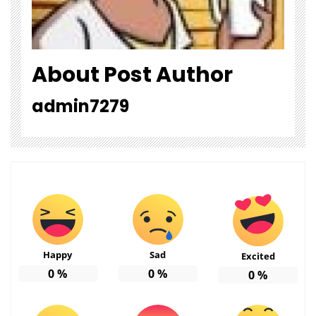
About Post Author
admin7279
Happy
Sad
Excited
0
%
0
%
0
%