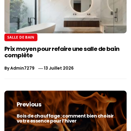
SALLE DE BAIN
Prix moyen pour refaire une salle de bain
complète
By
Admin7279
13 Juillet 2026
Navigation
de
Previous
l’article
Bois de chauffage : comment bien choisir
Previous
votre essence pour l’hiver
post: