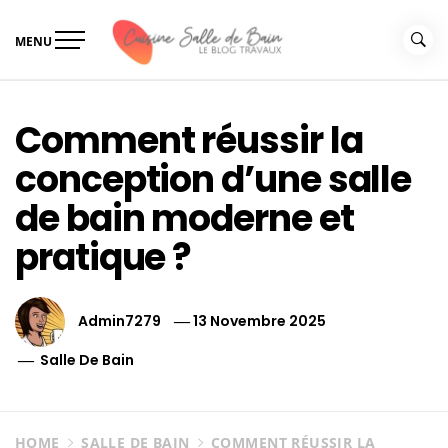
Skip
to
MENU
content
Le guide de vos travaux
Le guide de vos travaux cuisine salle de bain
cuisine salle de bain
Comment réussir la
conception d’une salle
de bain moderne et
pratique ?
Admin7279
13 Novembre 2025
Salle De Bain
HOME
SALLE DE BAIN
COMMENT RÉUSSIR LA