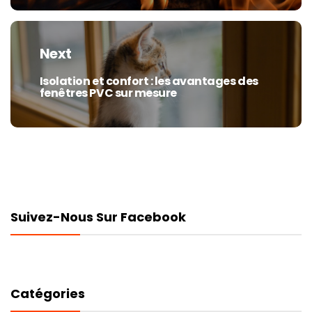
Next
Isolation et confort : les avantages des
Next
fenêtres PVC sur mesure
post:
Suivez-Nous Sur Facebook
Catégories