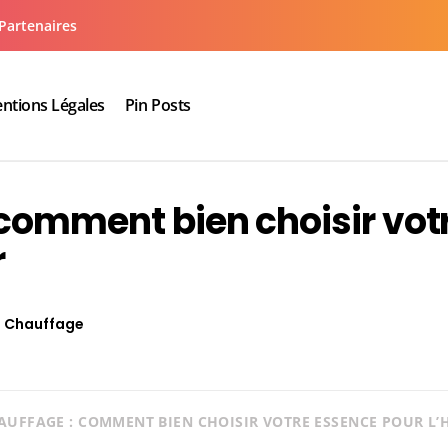
Partenaires
ntions Légales
Pin Posts
aux cuisine salle de bain
 comment bien choisir vot
r
Chauffage
AUFFAGE : COMMENT BIEN CHOISIR VOTRE ESSENCE POUR L’