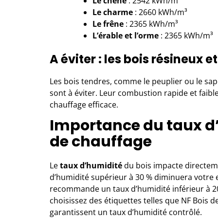
Le chêne
: 2542 kWh/m³
Le charme
: 2660 kWh/m³
Le frêne
: 2365 kWh/m³
L’érable et l’orme
: 2365 kWh/m³
A éviter : les bois résineux e
Les bois tendres, comme le peuplier ou le sapin
sont à éviter. Leur combustion rapide et faib
chauffage efficace.
Importance du taux d’
de chauffage
Le
taux d’humidité
du bois impacte directeme
d’humidité supérieur à 30 % diminuera votre ef
recommande un taux d’humidité inférieur à 20 
choisissez des étiquettes telles que NF Bois 
garantissent un taux d’humidité contrôlé.