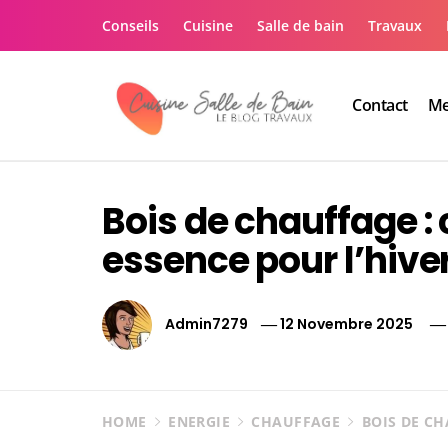
Skip
Conseils
Cuisine
Salle de bain
Travaux
to
content
Contact
Me
Le guide de vos trav
Le guide de vos travaux cuisine salle de bain
Bois de chauffage :
essence pour l’hive
Admin7279
12 Novembre 2025
HOME
ENERGIE
CHAUFFAGE
BOIS DE CH