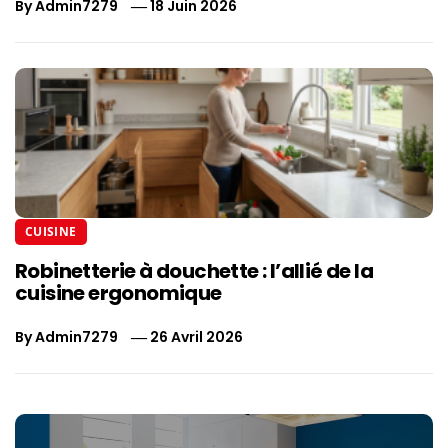
By
Admin7279
18 Juin 2026
CUISINE
Robinetterie à douchette : l’allié de la
cuisine ergonomique
By
Admin7279
26 Avril 2026
Navigation
de