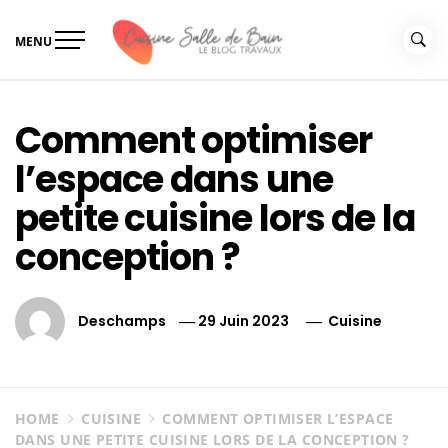
Skip
to
MENU
content
Le guide de vos travaux
Le guide de vos travaux cuisine salle de bain
cuisine salle de bain
Comment optimiser
l’espace dans une
petite cuisine lors de la
conception ?
Deschamps
29 Juin 2023
Cuisine
HOME
CUISINE
COMMENT OPTIMISER L’ESPACE
DANS UNE PETITE CUISINE LORS DE LA CONCEPTION ?