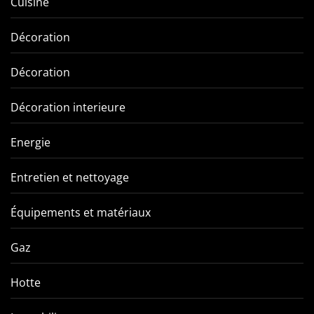
Cuisine
Décoration
Décoration
Décoration interieure
Energie
Entretien et nettoyage
Équipements et matériaux
Gaz
Hotte
Comment éviter les pièges
VMC double f
de l’entretien d’une VMC
tout ce qu’
double flux ?