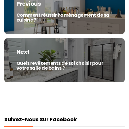
Previous
l’article
Comment réussir l’aménagement de sa
Previous
cuisine ?
post:
Next
Quels revêtements de sol choisir pour
Next
votre salle de bains ?
post:
Suivez-Nous Sur Facebook